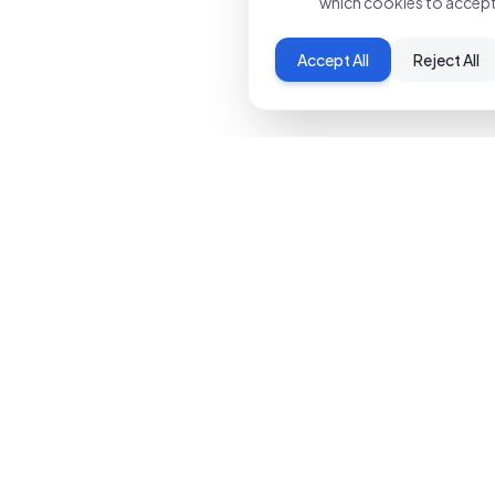
which cookies to accept
Accept All
Reject All
HOSTI
cPanel Ho
Solutions d'hébergement premium pour
DirectAdm
entreprises de toutes tailles. Fiabilité,
WordPress
performance et support 24/7.
WooComme
help@oxahost.support
DirectAdmi