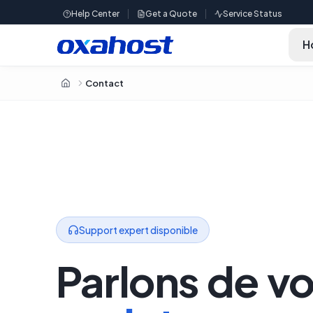
Skip to content
Help Center
Get a Quote
Service Status
Contact
Home
Support expert disponible
Parlons
de
vo