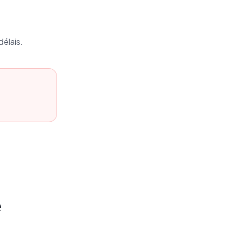
délais.
e