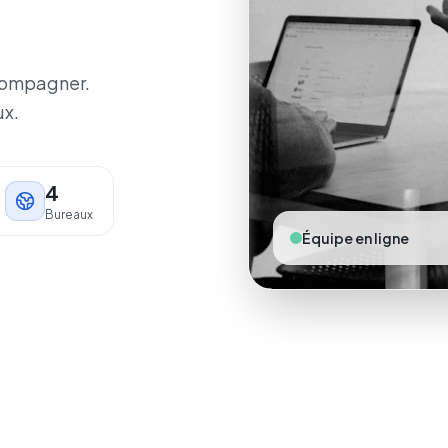
ccompagner.
ux.
4
Bureaux
Équipe en ligne